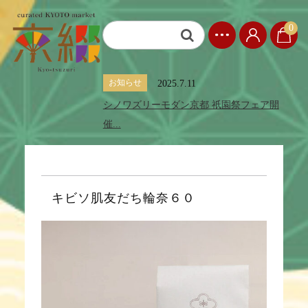
0
お知らせ
2025.7.11
シノワズリーモダン京都 祇園祭フェア開
催...
キビソ肌友だち輪奈６０