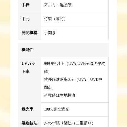
中棒
アルミ・黒塗装
手元
竹製（寒竹）
開閉機構
手開き
機能性
UVカッ
999.9%以上（UVA,UVB全域の平均
ト率
値）
紫外線透過率0% （UVA、UVB中
間点）
※数値は生地検査
遮光率
100%完全遮光
製造技法
かわず張り製法（二重張り）