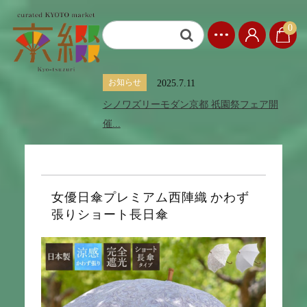
0
お知らせ
2025.7.11
シノワズリーモダン京都 祇園祭フェア開
催...
女優日傘プレミアム西陣織 かわず
張りショート長日傘