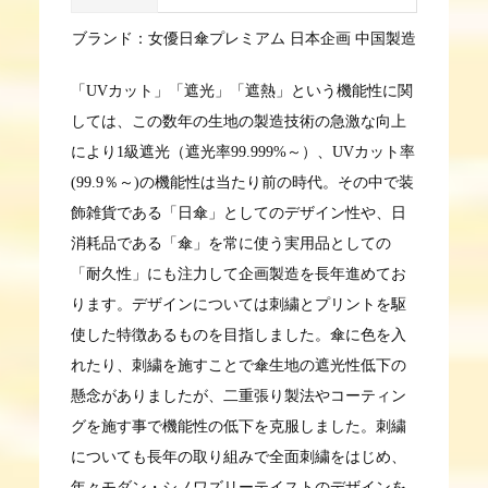
ブランド：女優日傘プレミアム 日本企画 中国製造
「UVカット」「遮光」「遮熱」という機能性に関
しては、この数年の生地の製造技術の急激な向上
により1級遮光（遮光率99.999%～）、UVカット率
(99.9％～)の機能性は当たり前の時代。その中で装
飾雑貨である「日傘」としてのデザイン性や、日
消耗品である「傘」を常に使う実用品としての
「耐久性」にも注力して企画製造を長年進めてお
ります。デザインについては刺繍とプリントを駆
使した特徴あるものを目指しました。傘に色を入
れたり、刺繍を施すことで傘生地の遮光性低下の
懸念がありましたが、二重張り製法やコーティン
グを施す事で機能性の低下を克服しました。刺繍
についても長年の取り組みで全面刺繍をはじめ、
年々モダン・シノワズリーテイストのデザインを