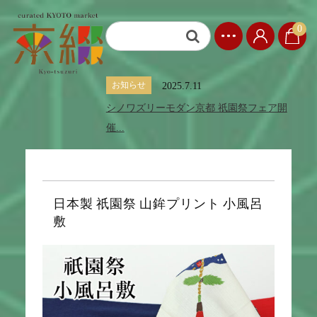
0
お知らせ
2025.7.11
シノワズリーモダン京都 祇園祭フェア開
催...
日本製 祇園祭 山鉾プリント 小風呂
敷