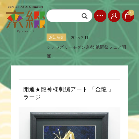
0
お知らせ
2025.7.11
シノワズリーモダン京都 祇園祭フェア開
催...
開運★龍神様刺繍アート 「金龍 」
ラージ