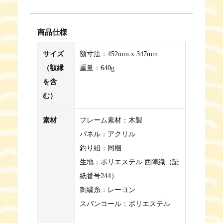
商品仕様
サイズ
額寸法：452mm x 347mm
（額縁
重量：640g
を含
む）
素材
フレーム素材：木製
パネル：アクリル
釣り紐：同梱
生地：ポリエステル 西陣織（証
紙番号244）
刺繍糸：レーヨン
スパンコール：ポリエステル