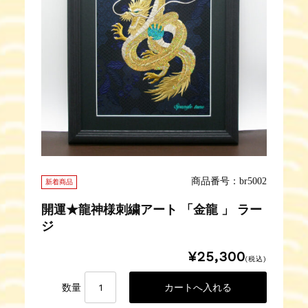
商品番号：br5002
新着商品
開運★龍神様刺繍アート 「金龍 」 ラー
ジ
¥25,300
(税込)
数量